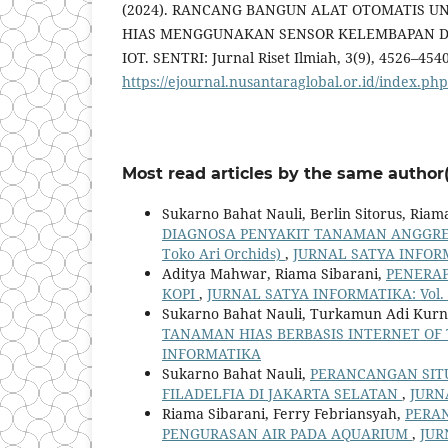
(2024). RANCANG BANGUN ALAT OTOMATIS 
HIAS MENGGUNAKAN SENSOR KELEMBAPAN D
IOT. SENTRI: Jurnal Riset Ilmiah, 3(9), 4526–454
https://ejournal.nusantaraglobal.or.id/index.php
Most read articles by the same author(
Sukarno Bahat Nauli, Berlin Sitorus, Riama 
DIAGNOSA PENYAKIT TANAMAN ANGGREK
Toko Ari Orchids)
,
JURNAL SATYA INFORMA
Aditya Mahwar, Riama Sibarani,
PENERA
KOPI
,
JURNAL SATYA INFORMATIKA: Vol. 
Sukarno Bahat Nauli, Turkamun Adi Kur
TANAMAN HIAS BERBASIS INTERNET OF
INFORMATIKA
Sukarno Bahat Nauli,
PERANCANGAN SIT
FILADELFIA DI JAKARTA SELATAN
,
JURN
Riama Sibarani, Ferry Febriansyah,
PERA
PENGURASAN AIR PADA AQUARIUM
,
JUR