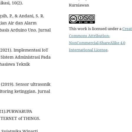
kasi, 10(2).
Kurniawan
sih, P., & Andani, S. R.
gian Air dan Alarm
This work is licensed under a
Creat
basis Arduino Uno. Jurnal
Commons Attribution-
NonCommercial-ShareAlike 4.0
 (2021). Implementasi IoT
International License
.
n Sistem Administrasi Pada
ahasiswa Teknik
. (2019). Sensor ultrasonik
oring ketinggian. Jurnal
2021).PURWARUPA
NTERNET of THINGS.
Sujatmika,Winarti.