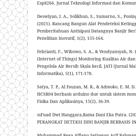
Esp8266. Jurnal Teknologi Informasi dan Komuni
Deswiyan, I. A., Solikhun, S., Sumarno, S., Poning
(2021). Rancang Bangun Alat Pendeteksi Keting
Pemberitahuan Antisipasi Datangnya Banjir Ber
Penelitian Inovatif, 1(2), 155-164.
Febrianti, F., Wibowo, S. A., & Vendyansyah, N.
(Internet of Things) Monitoring Kualitas Air da
Pengelola Air Bersih Skala kecil. JATI (Jurnal M
Informatika), 5(1), 171-178.
Satya, T. P., Al Fauzan, M. R., & Admoko, E. M. D
HCSR04 berbasis arduino due untuk sistem monit
Fisika Dan Aplikasinya, 15(2), 36-39.
ssFuad Dwi Hanggara,Rama Dani Eka Putra. (
PERANGKAT DETEKSI DINI BANJIR BERBASIS I
Muhammad Rega Alfiano Setiawan,Arif Rahman 