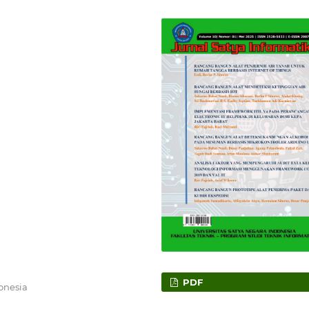
PDF
onesia