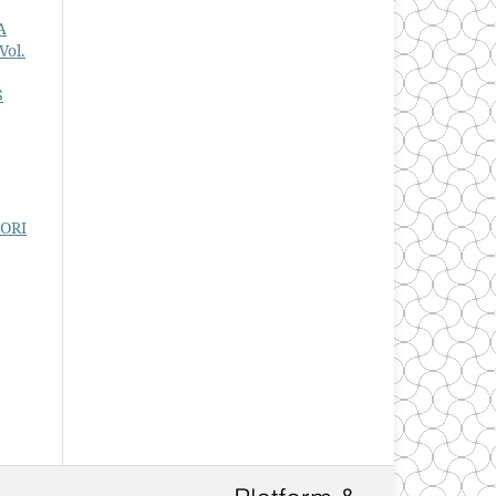
A
ol.
S
ORI