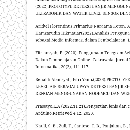
(2022).PROTOTYPE DETEKSI BANJIR MENGGU
ULTRASONIK,DAN WATER LEVEL SENSOR DENG
Aritkel Florentinus Primarius Naraama Koten, A
Hamzarudin Hikmatiar(2022).Analisis Pengguna
sebagai Media Informasi dalam Pembelajaran: L
Fitriansyah, F. (2020). Penggunaan Telegram S
Dalam Pembelajaran Online. Cakrawala: Jurnal
Informatika, 20(2), 111-117.
Renaldi Alamsyah, Fitri Yanti.(2023).PROTOT
LEVEL AIR SEBAGAI UPAYA DETEKSI BANJIR S
DENGAN MENGGUNAKAN NODEMCU DAN WEBS
Prasetyo,E,A (2022,11 21).Pengertian jenis dan 
Arduino.Retrieved 4 12, 2023.
Nauli, S. B., Zuli, F., Santoso, T. B., Panjaitan, B.