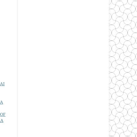
AI
YA
 OF
KA