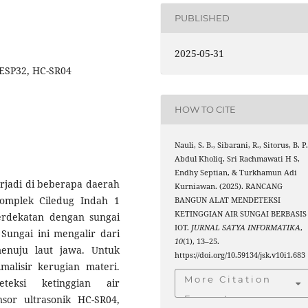
PUBLISHED
2025-05-31
 ESP32, HC-SR04
HOW TO CITE
Nauli, S. B., Sibarani, R., Sitorus, B. P.
Abdul Kholiq, Sri Rachmawati H S,
Endhy Septian, & Turkhamun Adi
rjadi di beberapa daerah
Kurniawan. (2025). RANCANG
Komplek Ciledug Indah 1
BANGUN ALAT MENDETEKSI
KETINGGIAN AIR SUNGAI BERBASIS
erdekatan dengan sungai
IOT.
JURNAL SATYA INFORMATIKA
,
 Sungai ini mengalir dari
10
(1), 13–25.
enuju laut jawa. Untuk
https://doi.org/10.59134/jsk.v10i1.683
alisir kerugian materi.
More Citation
teksi ketinggian air
or ultrasonik HC-SR04,
Formats