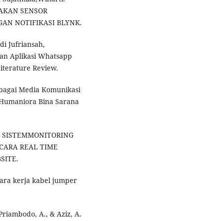
NAKAN SENSOR
AN NOTIFIKASI BLYNK.
di Jufriansah,
an Aplikasi Whatsapp
iterature Review.
ebagai Media Komunikasi
 Humaniora Bina Sarana
YPE SISTEMMONITORING
ECARA REAL TIME
ITE.
cara kerja kabel jumper
, Priambodo, A., & Aziz, A.