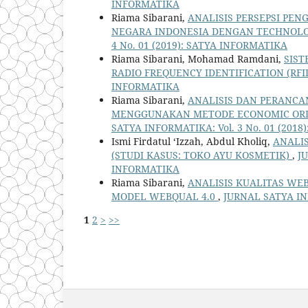
INFORMATIKA
Riama Sibarani,
ANALISIS PERSEPSI PEN
NEGARA INDONESIA DENGAN TECHNOLO
4 No. 01 (2019): SATYA INFORMATIKA
Riama Sibarani, Mohamad Ramdani,
SIS
RADIO FREQUENCY IDENTIFICATION (RFI
INFORMATIKA
Riama Sibarani,
ANALISIS DAN PERANCA
MENGGUNAKAN METODE ECONOMIC ORDER
SATYA INFORMATIKA: Vol. 3 No. 01 (201
Ismi Firdatul ‘Izzah, Abdul Kholiq,
ANALI
(STUDI KASUS: TOKO AYU KOSMETIK)
,
J
INFORMATIKA
Riama Sibarani,
ANALISIS KUALITAS WE
MODEL WEBQUAL 4.0
,
JURNAL SATYA IN
1
2
>
>>