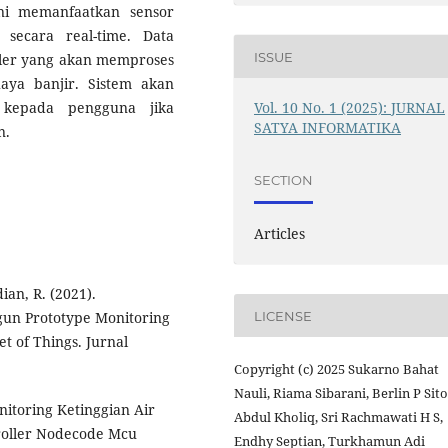
ni memanfaatkan sensor
 secara real-time. Data
ISSUE
roler yang akan memproses
aya banjir. Sistem akan
m kepada pengguna jika
Vol. 10 No. 1 (2025): JURNAL
SATYA INFORMATIKA
n.
SECTION
Articles
ian, R. (2021).
un Prototype Monitoring
LICENSE
t of Things. Jurnal
Copyright (c) 2025 Sukarno Bahat
Nauli, Riama Sibarani, Berlin P Sito
nitoring Ketinggian Air
Abdul Kholiq, Sri Rachmawati H S,
roller Nodecode Mcu
Endhy Septian, Turkhamun Adi