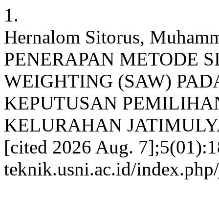
1.
Hernalom Sitorus, Muhamm
PENERAPAN METODE S
WEIGHTING (SAW) PAD
KEPUTUSAN PEMILIHA
KELURAHAN JATIMULYA. js
[cited 2026 Aug. 7];5(01):18
teknik.usni.ac.id/index.php/