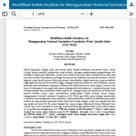
Modifikasi Indeks Kualitas Air Menggunakan National Sanitation Foundation Water Quality Index (NSF-WQI)