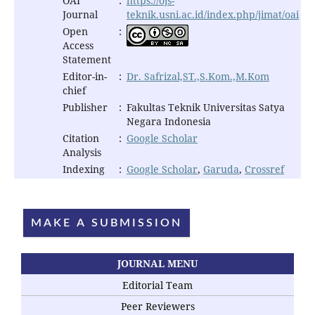
OAI
:
https://ojs-
Journal
teknik.usni.ac.id/index.php/jimat/oai
Open
:
Access
Statement
Editor-in-
:
Dr. Safrizal,ST.,S.Kom.,M.Kom
chief
Publisher
:
Fakultas Teknik Universitas Satya
Negara Indonesia
Citation
:
Google Scholar
Analysis
Indexing
:
Google Scholar
,
Garuda
,
Crossref
MAKE A SUBMISSION
JOURNAL MENU
Editorial Team
Peer Reviewers