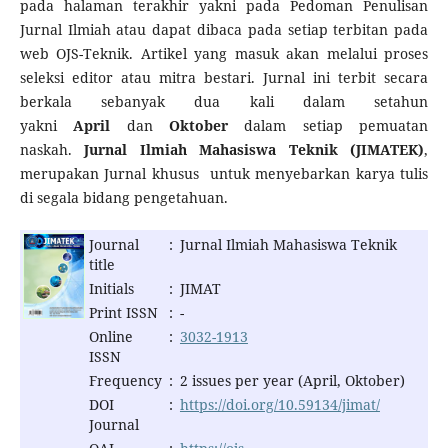
pada halaman terakhir yakni pada Pedoman Penulisan
Jurnal Ilmiah atau dapat dibaca pada setiap terbitan pada
web OJS-Teknik. Artikel yang masuk akan melalui proses
seleksi editor atau mitra bestari. Jurnal ini terbit secara
berkala sebanyak dua kali dalam setahun
yakni
April
dan
Oktober
dalam setiap pemuatan
naskah.
Jurnal Ilmiah Mahasiswa Teknik (JIMATEK)
,
merupakan Jurnal khusus untuk menyebarkan karya tulis
di segala bidang pengetahuan.
Journal
:
Jurnal Ilmiah Mahasiswa Teknik
title
Initials
:
JIMAT
Print ISSN
:
-
Online
:
3032-1913
ISSN
Frequency
:
2 issues per year (April, Oktober)
DOI
:
https://doi.org/10.59134/jimat/
Journal