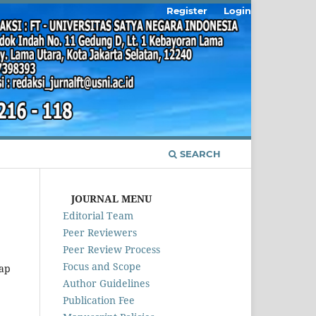
Register
Login
SEARCH
JOURNAL MENU
Editorial Team
Peer Reviewers
Peer Review Process
Focus and Scope
kap
Author Guidelines
Publication Fee