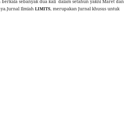
cara berkala sebanyak dua kali dalam setahun yakni Maret dan
ya.Jurnal Ilmiah
LIMITS
, merupakan Jurnal khusus untuk