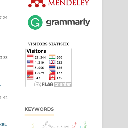
7-24
VISITORS STATISTIC
3-33
L
4-42
KEYWORDS
motor beat
KEL
masjid
enkripsi