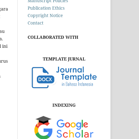
Manuscript Policies
Publication Ethics
gara
Copyright Notice
t
Contact
tau
COLLABORATED WITH
a.
 ini
TEMPLATE JURNAL
urus
n
INDEXING