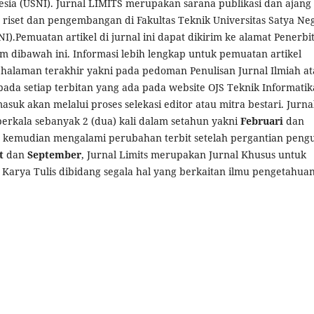
sia (USNI). Jurnal LIMITS merupakan sarana publikasi dan ajang
 riset dan pengembangan di Fakultas Teknik Universitas Satya Ne
I).Pemuatan artikel di jurnal ini dapat dikirim ke alamat Penerbi
m dibawah ini. Informasi lebih lengkap untuk pemuatan artikel
 halaman terakhir yakni pada pedoman Penulisan Jurnal Ilmiah a
pada setiap terbitan yang ada pada website OJS Teknik Informatik
asuk akan melalui proses selekasi editor atau mitra bestari. Jurnal
 berkala sebanyak 2 (dua) kali dalam setahun yakni
Februari
dan
 kemudian mengalami perubahan terbit setelah pergantian peng
t
dan
September
, Jurnal Limits merupakan Jurnal Khusus untuk
arya Tulis dibidang segala hal yang berkaitan ilmu pengetahua
.