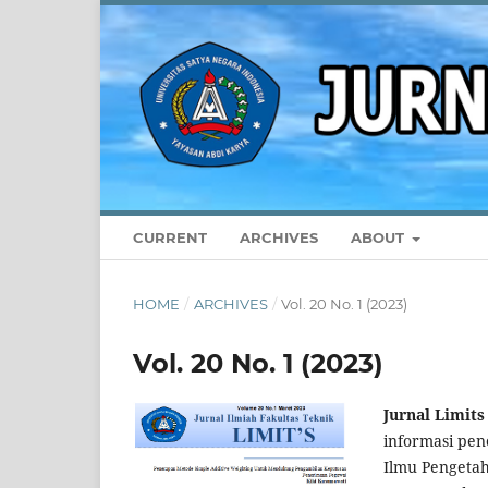
CURRENT
ARCHIVES
ABOUT
HOME
/
ARCHIVES
/
Vol. 20 No. 1 (2023)
Vol. 20 No. 1 (2023)
Jurnal Limits
informasi pe
Ilmu Pengetah