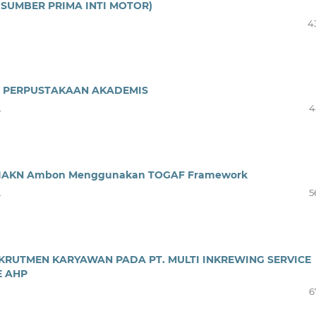
 SUMBER PRIMA INTI MOTOR)
4
 PERPUSTAKAAN AKADEMIS
u
4
da IAKN Ambon Menggunakan TOGAF Framework
u
5
KRUTMEN KARYAWAN PADA PT. MULTI INKREWING SERVICE
E AHP
6