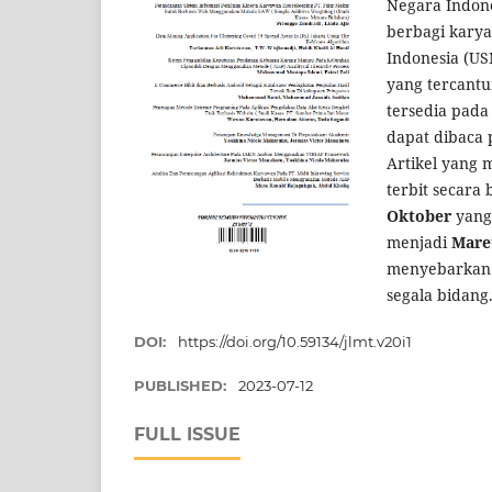
Negara Indone
berbagi karya
Indonesia (USN
yang tercantu
tersedia pada
dapat dibaca 
Artikel yang m
terbit secara
Oktober
yang
menjadi
Mare
menyebarkan K
segala bidang
DOI:
https://doi.org/10.59134/jlmt.v20i1
PUBLISHED:
2023-07-12
FULL ISSUE