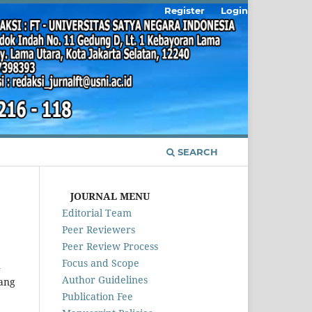
Register
Login
SEARCH
JOURNAL MENU
Editorial Team
Peer Reviewers
Peer Review Process
Focus and Scope
n
Author Guidelines
ang
Publication Fee