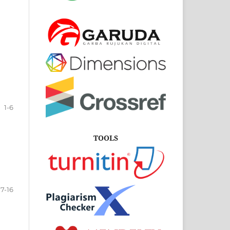
1-6
TOOLS
7-16