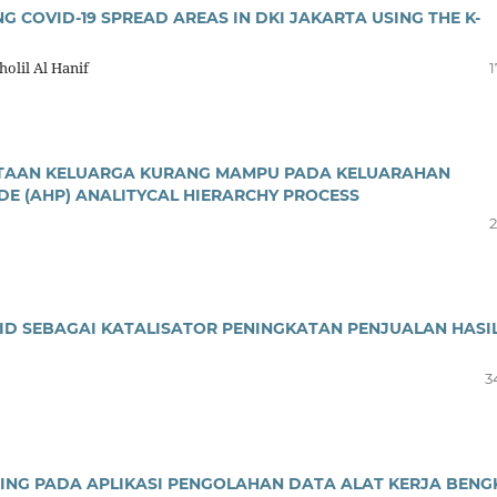
G COVID-19 SPREAD AREAS IN DKI JAKARTA USING THE K-
olil Al Hanif
1
ATAAN KELUARGA KURANG MAMPU PADA KELUARAHAN
 (AHP) ANALITYCAL HIERARCHY PROCESS
2
ID SEBAGAI KATALISATOR PENINGKATAN PENJUALAN HASI
3
NG PADA APLIKASI PENGOLAHAN DATA ALAT KERJA BENG