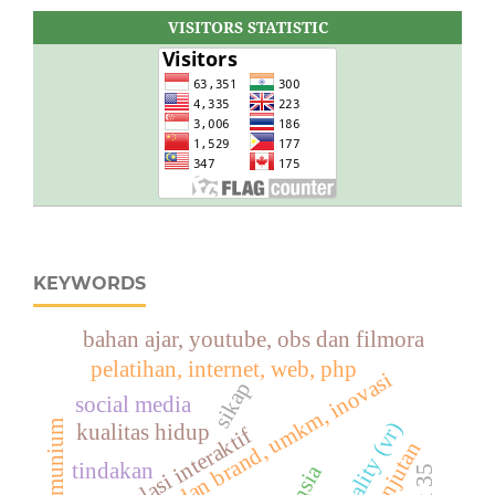
VISITORS STATISTIC
KEYWORDS
bahan ajar, youtube, obs dan filmora
pelatihan, internet, web, php
desain logo dan brand, umkm, inovasi
sikap
social media
alumunium
kualitas hidup
simulasi interaktif
tindakan
lansia