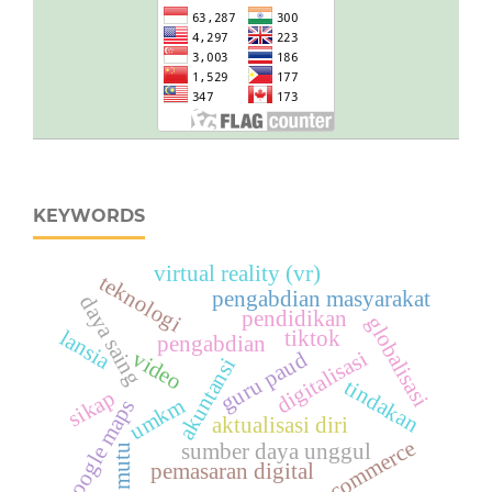
KEYWORDS
virtual reality (vr)
teknologi
pengabdian masyarakat
daya saing
pendidikan
globalisasi
lansia
tiktok
pengabdian
digitalisasi
video
guru paud
akuntansi
tindakan
sikap
umkm
google maps
aktualisasi diri
e-commerce
sumber daya unggul
mutu
pemasaran digital